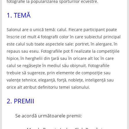
fotografie la popularizarea sporturilor ecvestre.
1. TEMĂ
Salonul are o unică temă: calul. Fiecare participant poate
înscrie cel mult 4 fotografii color în care subiectul principal
este calul sub toate aspectele sale: portret, în alergare, în
repaus sau eseu. Fotografiile pot fi realizate la competițiile
hipice, în herghelii din țară sau în oricare alt loc în care
calul se regăsește în mediul său obișnuit. Fotografiile
trebuie să sugereze, prin elemente de compoziție sau
valențe tehnice, eleganță, forță, noblețe, inteligență sau
orice alt atribut definitoriu temei salonului.
2. PREMII
Se acordă următoarele premii: