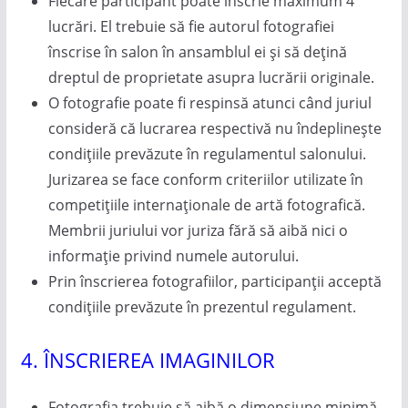
Fiecare participant poate înscrie maximum 4
lucrări. El trebuie să fie autorul fotografiei
înscrise în salon în ansamblul ei și să dețină
dreptul de proprietate asupra lucrării originale.
O fotografie poate fi respinsă atunci când juriul
consideră că lucrarea respectivă nu îndeplinește
condițiile prevăzute în regulamentul salonului.
Jurizarea se face conform criteriilor utilizate în
competițiile internaționale de artă fotografică.
Membrii juriului vor juriza fără să aibă nici o
informație privind numele autorului.
Prin înscrierea fotografiilor, participanții acceptă
condițiile prevăzute în prezentul regulament.
4. ÎNSCRIEREA IMAGINILOR
Fotografia trebuie să aibă o dimensiune minimă