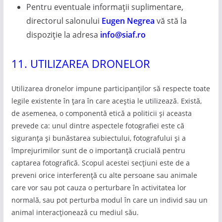
Pentru eventuale informații suplimentare,
directorul salonului
Eugen Negrea
vă stă la
dispoziție la adresa
info@siaf.ro
11. UTILIZAREA DRONELOR
Utilizarea dronelor impune participanților să respecte toate
legile existente în țara în care aceștia le utilizează. Există,
de asemenea, o componentă etică a politicii și aceasta
prevede ca: unul dintre aspectele fotografiei este că
siguranța și bunăstarea subiectului, fotografului și a
împrejurimilor sunt de o importanță crucială pentru
captarea fotografică. Scopul acestei secțiuni este de a
preveni orice interferență cu alte persoane sau animale
care vor sau pot cauza o perturbare în activitatea lor
normală, sau pot perturba modul în care un individ sau un
animal interacționează cu mediul său.