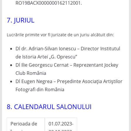
RO19BACX0000000162112001.
7. JURIUL
Lucrările primite vor fi jurizate de un juriu alcătuit din:
Dl dr. Adrian-Silvan Ionescu – Director Institutul
de Istoria Artei „G. Oprescu”
Dl Ilie Georgescu Cernat – Reprezentant Jockey
Club România
Dl Eugen Negrea – Președinte Asociația Artiștilor
Fotografi din România
8. CALENDARUL SALONULUI
Perioada de
01.07.2023-