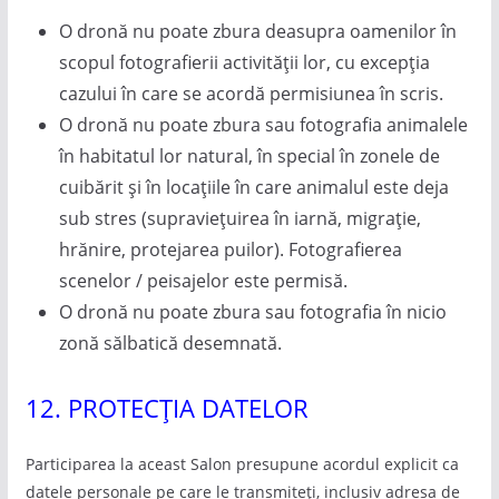
O dronă nu poate zbura deasupra oamenilor în
scopul fotografierii activității lor, cu excepția
cazului în care se acordă permisiunea în scris.
O dronă nu poate zbura sau fotografia animalele
în habitatul lor natural, în special în zonele de
cuibărit și în locațiile în care animalul este deja
sub stres (supraviețuirea în iarnă, migrație,
hrănire, protejarea puilor). Fotografierea
scenelor / peisajelor este permisă.
O dronă nu poate zbura sau fotografia în nicio
zonă sălbatică desemnată.
12. PROTECȚIA DATELOR
Participarea la aceast Salon presupune acordul explicit ca
datele personale pe care le transmiteți, inclusiv adresa de