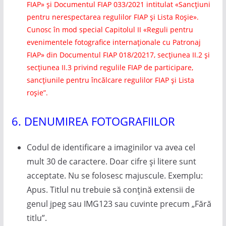
FIAP» și Documentul FIAP 033/2021 intitulat «Sancțiuni
pentru nerespectarea regulilor FIAP și Lista Roșie».
Cunosc în mod special Capitolul II «Reguli pentru
evenimentele fotografice internaționale cu Patronaj
FIAP» din Documentul FIAP 018/20217, secțiunea II.2 și
secțiunea II.3 privind regulile FIAP de participare,
sancțiunile pentru încălcare regulilor FIAP și Lista
roșie”.
6. DENUMIREA FOTOGRAFIILOR
Codul de identificare a imaginilor va avea cel
mult 30 de caractere. Doar cifre și litere sunt
acceptate. Nu se folosesc majuscule. Exemplu:
Apus. Titlul nu trebuie să conțină extensii de
genul jpeg sau IMG123 sau cuvinte precum „Fără
titlu”.