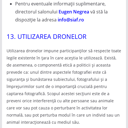
Pentru eventuale informații suplimentare,
directorul salonului
Eugen Negrea
vă stă la
dispoziție la adresa
info@siaf.ro
13. UTILIZAREA DRONELOR
Utilizarea dronelor impune participanților să respecte toate
legile existente în țara în care aceștia le utilizează. Există,
de asemenea, o componentă etică a politicii și aceasta
prevede ca: unul dintre aspectele fotografiei este că
siguranța și bunăstarea subiectului, fotografului și a
împrejurimilor sunt de o importanță crucială pentru
captarea fotografică. Scopul acestei secțiuni este de a
preveni orice interferență cu alte persoane sau animale
care vor sau pot cauza o perturbare în activitatea lor
normală, sau pot perturba modul în care un individ sau un
animal interacționează cu mediul său.