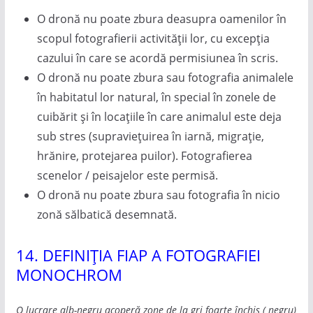
O dronă nu poate zbura deasupra oamenilor în
scopul fotografierii activității lor, cu excepția
cazului în care se acordă permisiunea în scris.
O dronă nu poate zbura sau fotografia animalele
în habitatul lor natural, în special în zonele de
cuibărit și în locațiile în care animalul este deja
sub stres (supraviețuirea în iarnă, migrație,
hrănire, protejarea puilor). Fotografierea
scenelor / peisajelor este permisă.
O dronă nu poate zbura sau fotografia în nicio
zonă sălbatică desemnată.
14. DEFINIȚIA FIAP A FOTOGRAFIEI
MONOCHROM
O lucrare alb-negru acoperă zone de la gri foarte închis ( negru)