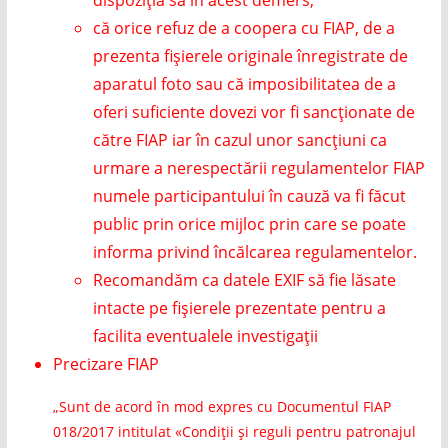
dispoziția sa în acest demers;
că orice refuz de a coopera cu FIAP, de a
prezenta fișierele originale înregistrate de
aparatul foto sau că imposibilitatea de a
oferi suficiente dovezi vor fi sancționate de
către FIAP iar în cazul unor sancțiuni ca
urmare a nerespectării regulamentelor FIAP
numele participantului în cauză va fi făcut
public prin orice mijloc prin care se poate
informa privind încălcarea regulamentelor.
Recomandăm ca datele EXIF să fie lăsate
intacte pe fișierele prezentate pentru a
facilita eventualele investigații
Precizare FIAP
„Sunt de acord în mod expres cu Documentul FIAP
018/2017 intitulat «Condiții și reguli pentru patronajul