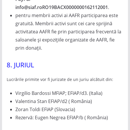
info@siaf.ro
RO19BACX0000000162112001
.
pentru membrii activi ai AAFR participarea este
gratuită. Membrii activi sunt cei care sprijină
activitatea AAFR fie prin participarea frecventă la
saloanele și expozițiile organizate de AAFR, fie
prin donații.
8. JURIUL
Lucrările primite vor fi jurizate de un juriu alcătuit din:
Virgilio Bardossi MFIAP; EFIAP/d3. (Italia)
Valentina Stan EFIAP/d2 ( România)
Zoran Toldi EFIAP (Slovacia)
Rezervă: Eugen Negrea EFIAP/b ( România)