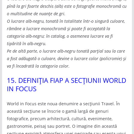
pînă la gri foarte deschis (alb) este o fotografie monochromă cu
o multitudine de nuanțe de gri.
O lucrare alb-negru, tonată în totalitate într-o singură culoare,
rămâne a lucrare monochromă și poate fi acceptată la
categoria alb-negru; în catalog, o asemenea lucrare va fi
tipărită în alb-negru.
Pe de altă parte, o lucrare alb-negru tonată parțial sau la care
a fost adăugată o culoare, devine o lucrare color (policromie) și
va fi încadrată la categoria color.
15. DEFINIȚIA FIAP A SECȚIUNII WORLD
IN FOCUS
World in Focus este noua denumire a secțiunii Travel. În
această secțiune se înscrie o gamă largă de genuri
fotografice, precum arhitectură, cultură, evenimente,
gastronomie, peisaj sau portret. O imagine din această
secțiune exprimă atmosfera unei perioade sau esența unui