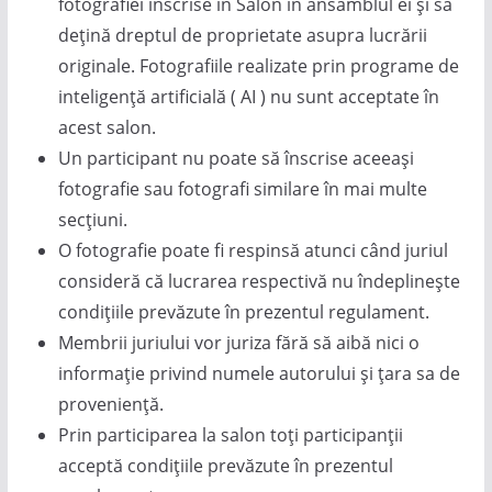
fotografiei înscrise în Salon în ansamblul ei și să
dețină dreptul de proprietate asupra lucrării
originale. Fotografiile realizate prin programe de
inteligență artificială ( AI ) nu sunt acceptate în
acest salon.
Un participant nu poate să înscrise aceeași
fotografie sau fotografi similare în mai multe
secțiuni.
O fotografie poate fi respinsă atunci când juriul
consideră că lucrarea respectivă nu îndeplinește
condițiile prevăzute în prezentul regulament.
Membrii juriului vor juriza fără să aibă nici o
informație privind numele autorului și țara sa de
proveniență.
Prin participarea la salon toți participanții
acceptă condițiile prevăzute în prezentul