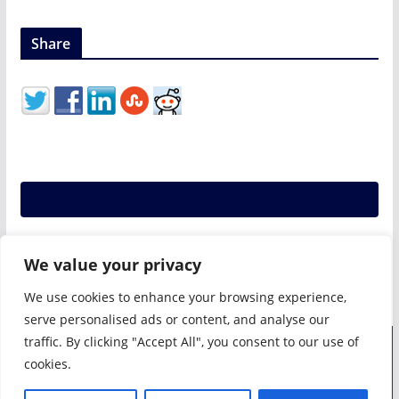
Share
We value your privacy
We use cookies to enhance your browsing experience,
serve personalised ads or content, and analyse our
traffic. By clicking "Accept All", you consent to our use of
Drepturi de autor © 2026
SIAF
. Toate drepturile rezervate.
cookies.
Temă:
ColorMag
de ThemeGrill. Propulsat de
WordPress
.