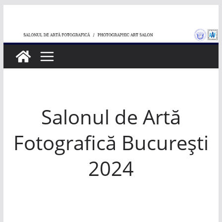
Skip
to
content
Salonul de Artă
Fotografică București
2024