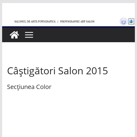
Skip
to
content
Câștigători Salon 2015
Secțiunea Color