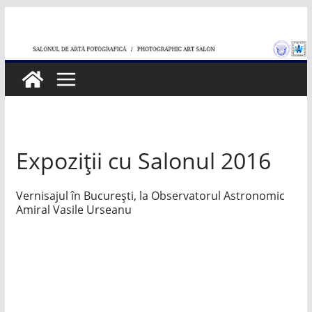
Skip
to
content
Expoziții cu Salonul 2016
Vernisajul în București, la Observatorul Astronomic
Amiral Vasile Urseanu